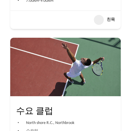
7:00AM-9:00AM
친목
수요 클럽
North shore R.C., Northbrook