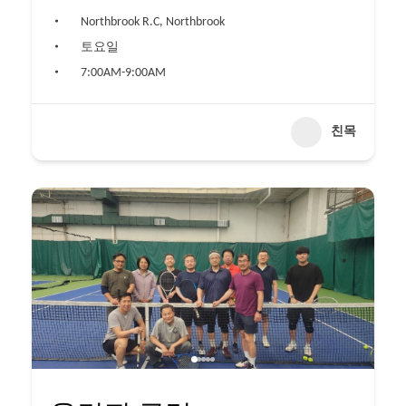
Northbrook R.C, Northbrook
토요일
7:00AM-9:00AM
친목