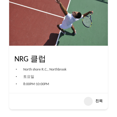
NRG 클럽
North shore R.C., Northbrook
토요일
8:00PM-10:00PM
친목