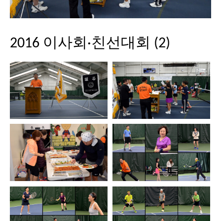
2016 이사회·친선대회 (2)