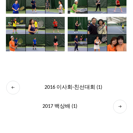
2016 이사회·친선대회 (1)
2017 백상배 (1)