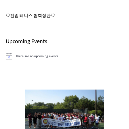
♡전임 테니스 협회장단♡
Upcoming Events
There are no upcoming events.
Notice