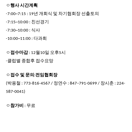
ㅇ
행사 시간계획
-7:00~7:15 : 19년 개회식 및 차기협회장 선출토의
-7:15~10:00 : 친선경기
-7:30~10:00 : 식사
-10:00~11:00 : 다과회
ㅇ
접수마감
: 12월10일 오후5시
-클럽별 종합후 접수요망
ㅇ
접수 및 문의:전임협회장
(박용철 : 773-816-4567 / 정연수 : 847–791-
0699 / 장시춘 : 224-
587-0041)
ㅇ
참가비
: 무료