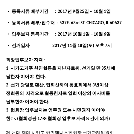
등록서류 배부기간
: 2017
년
9
월
25
일
– 10
월
1
일
등록서류 배부
/
접수처
:
537E. 63
rd
ST. CHICAGO, IL
60637
입후보자 등록기간
: 2017
년
10
월
1
일
– 10
월
6
일
선거일자
: 2017
년
11
월
18
일
(
토
)
오후
7
시
회장입후보자 자격
:
1. 시카고거주 한인혈통을 지닌자로써
,
선거일 만
35
세에
달한자 이어야 한다
.
2. 선거 당일로 환산
,
협회산하의 동호회에서
3
년이상
정회원의
자격으로 활동한자로 일회
이상의 이사비를
납부한자 이어야 한다
.
3.
협회장 입후보자는 영주권 또는 시민권자 이어야
한다
.
(
협회정관
17
조 협회장 입후보 자격요건에 의거
)
제 21대 재미 시카고 한인테니스협회장 선거관리위원회