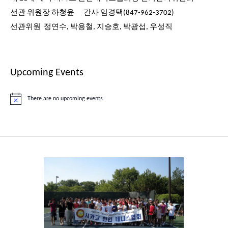
선관 위원장 하청윤 간사 임경택(847-962-3702)
선관위원 정연수, 박용철, 지승호, 박광섭, 우성직
Upcoming Events
There are no upcoming events.
Notice