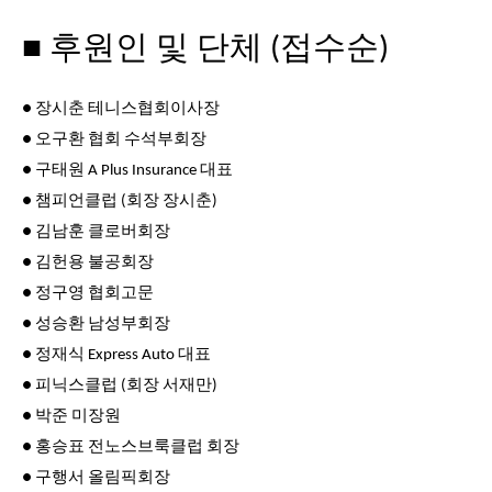
■ 후원인 및 단체 (접수순)
● 장시춘 테니스협회이사장
● 오구환 협회 수석부회장
● 구태원 A Plus Insurance 대표
● 챔피언클럽 (회장 장시춘)
● 김남훈 클로버회장
● 김헌용 불공회장
● 정구영 협회고문
● 성승환 남성부회장
● 정재식 Express Auto 대표
● 피닉스클럽 (회장 서재만)
● 박준 미장원
● 홍승표 전노스브룩클럽 회장
● 구행서 올림픽회장