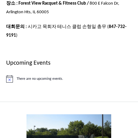
장소 :
Forest View Racquet & Fitness Club
/
800 E Falcon Dr,
Arlington Hts, IL 60005
대회문의 :
시카고 목회자 테니스 클럽 손형일 총무 (
847-732-
9191
)
Upcoming Events
There are no upcoming events.
Notice